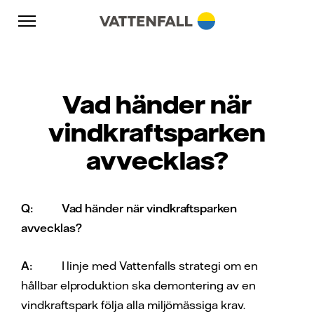
Skip to content
Gå till huvudnavigeringen
Gå till sidfoten
Gå till huvudnavigeringen
Vad händer när
vindkraftsparken
avvecklas?
Q:
Vad händer när vindkraftsparken
avvecklas?
A:
I linje med Vattenfalls strategi om en
hållbar elproduktion ska demontering av en
vindkraftspark följa alla miljömässiga krav.