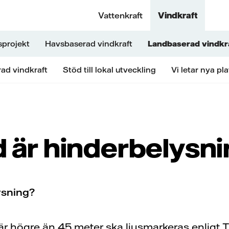
Vattenkraft
Vindkraft
sprojekt
Havsbaserad vindkraft
Landbaserad vindkr
rad vindkraft
Stöd till lokal utveckling
Vi letar nya pla
 är hinderbelysn
ysning?
är högre än 45 meter ska ljusmarkeras enligt 