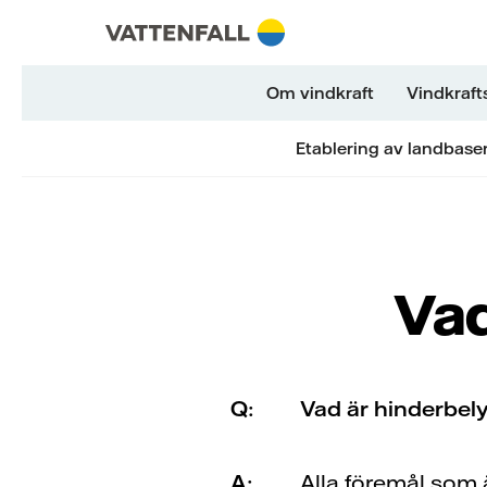
Skip to content
Gå till huvudnavigeringen
Gå till sidfoten
Gå till huvudnavigeringen
Om vindkraft
Vindkraft
Etablering av landbase
Vad
Q:
Vad är hinderbel
A:
Alla föremål som 