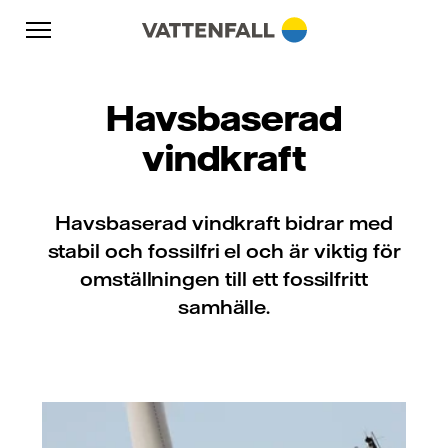
Skip to content
Gå till huvudnavigeringen
Gå till sidfoten
Gå till huvudnavigeringen
Havsbaserad
vindkraft
Havsbaserad vindkraft bidrar med
stabil och fossilfri el och är viktig för
omställningen till ett fossilfritt
samhälle.